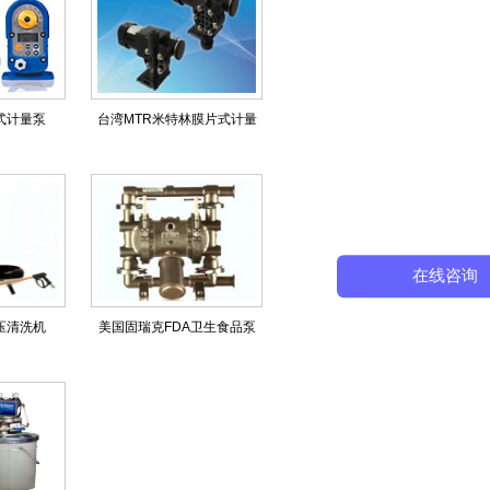
磁式计量泵
台湾MTR米特林膜片式计量
泵
在线咨询
压清洗机
美国固瑞克FDA卫生食品泵