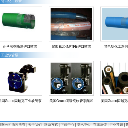
进口化工软管
化学溶剂输送进口软管
聚四氟乙烯PTFE进口软管
导电型化工溶剂
工业软管泵
美国Graco固瑞克工业软管泵
美国Graco固瑞克软管泵配置
美国Graco固瑞
方式
配置
限公司版权所有 |
关于我们
|
联系方式
|
下载中心
|
资讯中心
|
在线反馈
|
行业常识
|
鲁