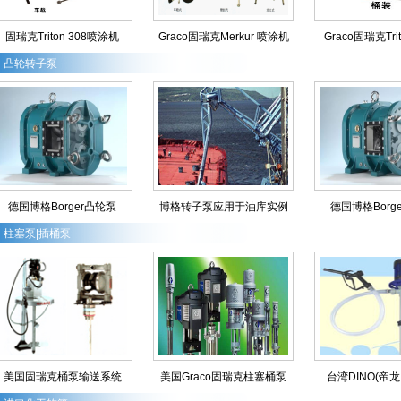
固瑞克Triton 308喷涂机
Graco固瑞克Merkur 喷涂机
Graco固瑞克Tr
凸轮转子泵
德国博格Borger凸轮泵
博格转子泵应用于油库实例
德国博格Borg
柱塞泵|插桶泵
美国固瑞克桶泵输送系统
美国Graco固瑞克柱塞桶泵
台湾DINO(帝