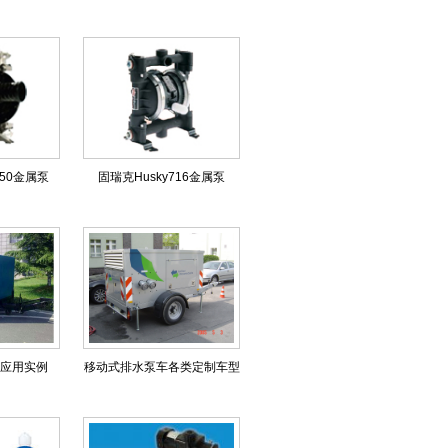
050金属泵
固瑞克Husky716金属泵
应用实例
移动式排水泵车各类定制车型